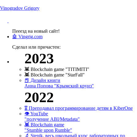
Vinogradov Grigory
Пееезд на новый сайт!
🤖 Vingrig.com
Сделал или причастен:
2023
👾 Blockchain game "TITIMITI"
👾 Blockchain game "StarFall"
📕 Дизайн книги
Анна Попова "Крымский круиз"
2022
🎖 Преподавал программирование детям в KiberOne
👁 YouTube
"получение ABI/Metadata"
👾 Blockchain game
"Stumble upon Rumble"
🔬 Stepik, весь школьный курс лабораторных по