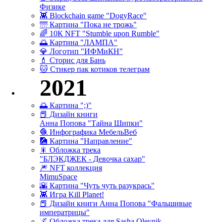
Физике
👾 Blockchain game "DogyRace"
🌁 Картина "Пока не трожь"
🌈 10К NFT "Stumble upon Rumble"
🌅 Картина "ЛАМПА"
💎 Логотип "ИФМиКН"
💄 Сторис для Бань
🐱 Стикер пак котиков телеграм
2021
🌅 Картина ";)"
📕 Дизайн книги
Анна Попова "Тайна Шипки"
🧶 Инфографика МебельВеб
🎑 Картина "Направление"
🎇 Обложка трека
"БЛЭКДЖЕК - Девочка сахар"
🎆 NFT коллекция
MimuSpace
🌇 Картина "Чуть чуть разукрась"
👾 Игра Kill Planet!
📕 Дизайн книги Анна Попова "Фальшивые
императрицы"
🌌 Обложка трека для Sasha Oleynik