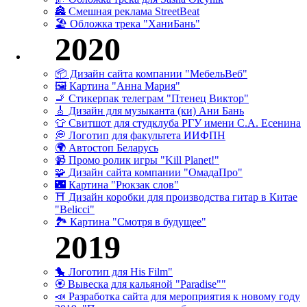
🏯 Смешная реклама StreetBeat
🏖 Обложка трека "ХаниБань"
2020
📦 Дизайн сайта компании "МебельВеб"
🖼 Картина "Анна Мария"
🚬 Стикерпак телеграм "Птенец Виктор"
🎸 Дизайн для музыканта (ки) Ани Бань
👕 Свитшот для студклуба РГУ имени С.А. Есенина
💭 Логотип для факультета ИИФПН
🌍 Автостоп Беларусь
📹 Промо ролик игры "Kill Planet!"
🧩 Дизайн сайта компании "ОмадаПро"
🌃 Картина "Рюкзак слов"
⛩ Дизайн коробки для производства гитар в Китае
"Belicci"
🏞 Картина "Смотря в будущее"
2019
🐤 Логотип для His Film"
🏵 Вывеска для кальяной "Paradise""
📣 Разработка сайта для мероприятия к новому году